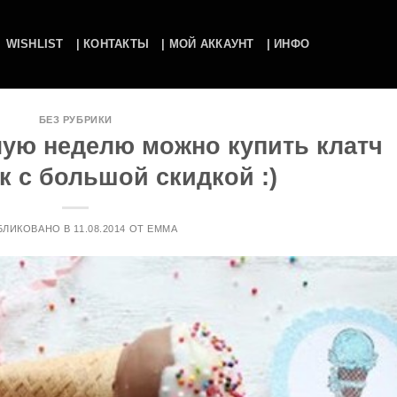
WISHLIST
| КОНТАКТЫ
| МОЙ АККАУНТ
| ИНФО
БЕЗ РУБРИКИ
елую неделю можно купить клатч
к с большой скидкой :)
БЛИКОВАНО В
11.08.2014
ОТ
EMMA