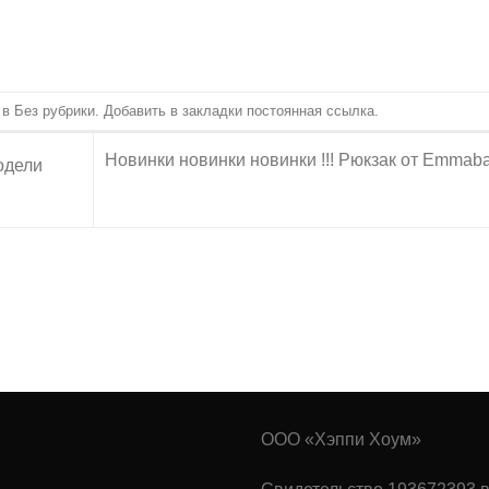
 в
Без рубрики
. Добавить в закладки
постоянная ссылка
.
Новинки новинки новинки !!! Рюкзак от Emmaba
одели
ООО «Хэппи Хоум»