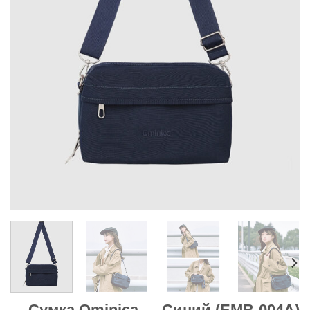
Сумка Qminica — Синий (EMB-004A)