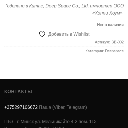
*сделано в Китае, Deep Space Co., Ltd, импортер ООО
«Хэппи Хоум»
Нет в наличии
Добавить в Wishlist
Артикул:
BB-002
Категория:
Deepspace
КОНТАКТЫ
+375297106672
Паша (Viber, Telegram)
ПВЗ - г. Минск ул. Мельникайте 4-2 пом. 113